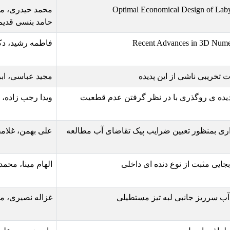
Optimal Eco
محمد حیدری، محمد صادق صادقیان، آ
حامد بنسی قدیم
Recent
فاطمه رشید، دکتر زراتی، Stefan Haun
دیده
مجید عباسی، ابراهیم جباری
 نظر گرفتن عدم قطعیت
ویدا رجب زاده، علی اکبر حکمت زاده
ایب پیک تقاضای آب مطالعه
علی بهمن، غلامحسین اکبری، مرتضی ف
 ای داخلی
الهام مینا، محمد رضا کاویان پور
یز مستطیلی
غزاله نصیری، محمود شفاعی بجستان