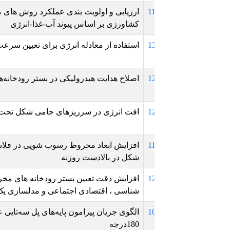
1
ارزیابی و اولویت بندی عملکرد روش های مختلف بهره برداری سیس
کشاورزی بر اساس پیوند آب-غذا-انرژی
1
استفاده از معادله انرژی برای تعیین سرعت جریان در پنجه سرریز
1
اصلاح هدایت هیدرولیکی در بستر رودخانه‌ها به منظور افزایش تباد
1
افت انرژی در سرریزهای جامی شکل تحت تاثیر موقعیت مانع
1
شکل در بالادست روزنه
1
افزایش دقت تعیین بستر رودخانه های مخروط افکنه ای با تلفیق 
شناسی ، اقتصادی اجتماعی و مدلسازی یک بعدی و دو بعدی سیلا
1
الگوی جریان پیرامون پایه‌های پل سه‌تایی عمودی همراستا با جر
180درجه