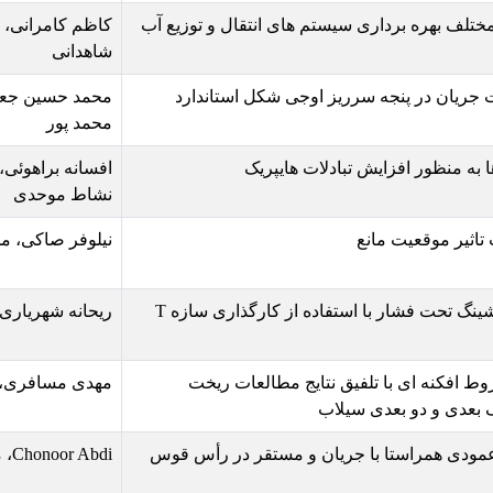
تم های انتقال و توزیع آب
کاظم کامرانی، عباس روزبهانی، سید 
شاهدانی
 اوجی شکل استاندارد
محمد حسین جعفری ابنوی، محمد کریم 
محمد پور
لات هایپریک
افسانه براهوئی، امیر احمد دهقانی، عب
نشاط موحدی
نیلوفر صاکی، محمود شفاعی بجستان
افزایش ابعاد مخروط رسوب شویی در فلاشینگ تحت فشار با استفاده از کارگذاری سازه T
ریحانه شهریاری، مهدی دریائی، سید مح
نتایج مطالعات ریخت
مهدی مسافری، محمد رستمی
ب
یان و مستقر در رأس قوس
Chonoor Abdi، محمد واقفی، سحر مرادی