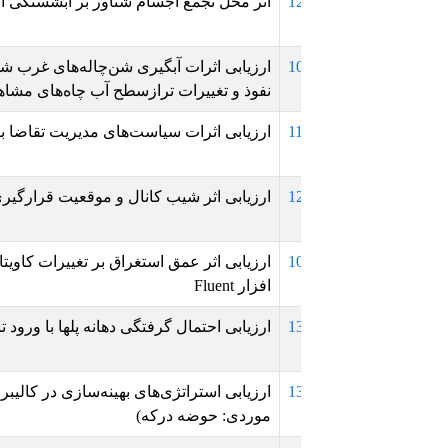
1
اثر محل تجمع اجسام شناور بر آبشستگی اطراف پایه پل
1
ارزیابی اثرات آبگیری شن‌چاله‌های غرب شهر میناب برآب زیرزمین
نفوذ و تغییرات ترازسطح آب چاه‌های مشاهده‌ای
1
ارزیابی اثرات سیاست‌های مدیریت تقاضا بر هیدرولیک شبکه فاض
1
ارزیابی اثر شیب کانال و موقعیت قرارگیری موانع در کنترل جریا
1
ارزیابی اثر عمق استغراق بر تغییرات کاویتاسیون حاکم بر دهانه آب
افزار Fluent
1
ارزیابی احتمال گرفتگی دهانه پلها با ورود تنه درختان در جریانهای 
1
موردی: حوضه درکه)