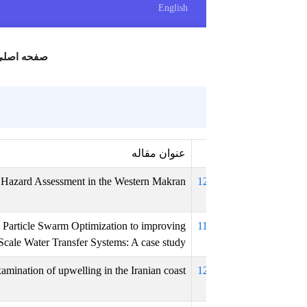
English
صفحه اصلی
اطلاعات کنفرانس
عنوان مقاله
order Landslide Tsunami Hazard Assessment in the Western Makran
1
 Predictive Control and Particle Swarm Optimization to improving
1
management of Large Scale Water Transfer Systems: A case study
Examination of upwelling in the Iranian coast
1