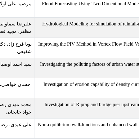
Flood Forecasting Using 
مرضیه علی اولاد، مهدی قمشی، محمدر
Hydrological Modeling for
علیرضا سماواتی، سیدولی باران، مرت
مظفر، مجید فضلی
Improving the PIV Method i
پویا فرخ زاد، دکتر زراتی، مریم آذرپیرا،
شفیعی
Investigating the polluting
سید احمد اوصیا
Investigation of erosion 
احسان خواصی، سمیرا محمدی، حمید 
Investigation of Riprap 
محمد مهدی رضایی استخروییه، حبیبه 
جواد خانجانی
Non-equilibrium wall-functi
علی عیدی، رضا غیاثی