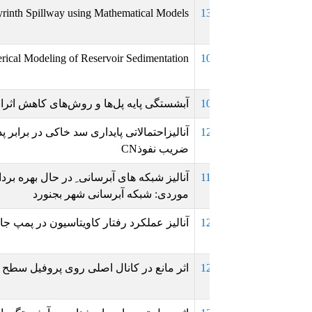
nomical Design of Labyrinth Spillway using Mathematical Models
1
 Advances in 3D Numerical Modeling of Reservoir Sedimentation
1
1
آبشستگی پایه پل‌ها و روش‌های کاهش اثرات تخریبی ناشی از این پ
1
آنالیزاحتمالاتی پایداری سد خاکی در برابر پدیده ی روگذری با در
ضریب نفوذCN
1
آنالیز شبکه های آبرسانی ِ در حال بهره برداری بمنظور تعیین ضر
موردی: شبکه آبرسانی شهر بجنورد
1
آنالیز عملکرد رفتار کاویتاسیون در پمپ جابجایی مثبت از نوع دنده
1
اثر مانع در کانال اصلی روی پروفیل سطح آب سرریز جانبی لبه ت