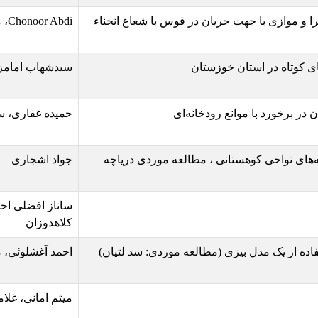
ان در قوس با شعاع انحناء
Chonoor Abdi، محمد واقفب، کوشیار لهسایی
ستان
سیدشهاب امامزاده
دخانه‌ای
حمیده غفاری، سید علی ایوب زاده
، مطالعه موردی دریاچه
جواد اشجاری
ساناز افضلی احمدآبادی، ساناز هادیان،
کلاهدوزان
احمد آغشلوئی، مجتبی شوریان
میثم امانی، غلامحسین اکبری