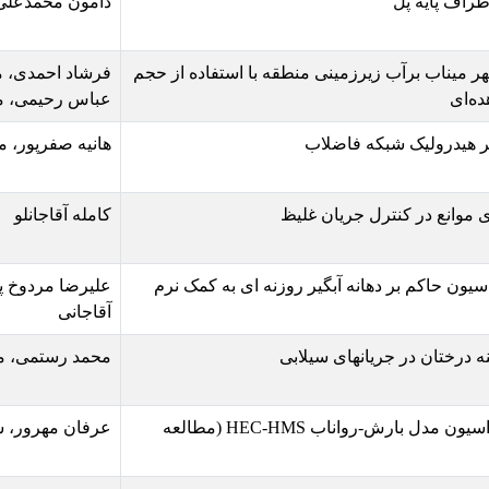
دامون محمدعلی نژادیان، حسین حمیدی
ی منطقه با استفاده از حجم
فرشاد احمدی، مهدی ایل بیگی، محسن 
عباس رحیمی، محمد رنجبرمیناب
لاب
هانیه صفرپور، مسعود تابش، سید احمد
ن غلیظ
کامله آقاجانلو
گیر روزنه ای به کمک نرم
علیرضا مردوخ پور، رامتین صبح خیز ف
آقاجانی
سیلابی
محمد رستمی، محمد
ارزیابی استراتژی‌های بهینه‌سازی در کالیبراسیون مدل بارش-رواناب HEC-HMS (مطالعه
عرفان مهرور، سیده صدف مغیثی، جعف