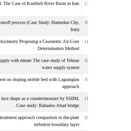
Two Dimentional Model: The Case of Karkheh River Basin in Iran
1
 simulation of rainfall-runoff process (Case Study: Hamedan City,
1
Iran)
n Vortex Flow Field Velocimetry Proposing a Geometric Air-Core
1
Determination Method
 factors of urban water supply with nitrate The case study of Tehran
1
water supply system
capability of density current on sloping mobile bed with Lagrangian
1
approach
and bridge pier upstream face shape as a countermeasure by SSIIM,
1
Case study: Bahador-Abad bridge.
ons and enhanced wall treatment approach comparison in flat-plate
1
turbulent boundary layer