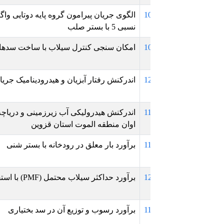
1
الگوی جریان پیرامون گروه پایه دوتایی واگرا و موازی با جهت جری
نسبی 5 با بستر صلب
1
امکان سنجی کنترل سیلاب با ساخت سدهای کوتاه در استان خوز
1
اندرکنش رفتار آبزیان و هیدرودینامیک جریان در برخورد با موانع رو
1
اندرکنش هیدرولیکی آب زیرزمینی و دریاچه‌های نواحی کوهستانی 
اوان منطقه الموت استان قزوین
1
برآورد بار معلق در رودخانه با بستر شنی
1
برآورد حداکثر سیلاب محتمل (PMF) با استفاده از یک مدل بیزی (مطالعه موردی: سد لتیان)
1
برآورد رسوب و توزیع آن در سد بختیاری