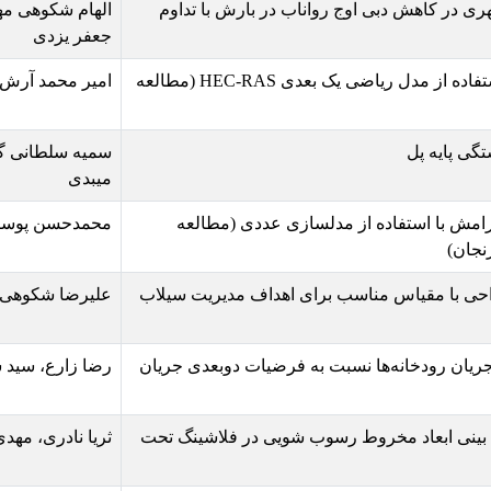
واناب در بارش با تداوم
الهام شکوهی مهر، سید علی اکبر صالح
جعفر یزدی
ارزیابی الگوهای برداشت شن و ماسه با استفاده از مدل ریاضی یک بعدی HEC-RAS (مطالعه
امیر محمد آرش
سمیه سلطانی گردفرامرزی، سید ابوالق
میبدی
لسازی عددی (مطالعه
محمدحسن پوسانه، حامد سرورام
برای اهداف مدیریت سیلاب
علیرضا شکوهی، رویا حبیب‌نژاد
به فرضیات دوبعدی جریان
رضا زارع، سید سجاد مهدی زاده محلی،
وب شویی در فلاشینگ تحت
ثریا نادری، مهدی دریائی، محمدرضا زای