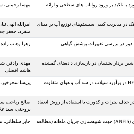
ناب های سطحی و ارائه
مهسا رحمتی، سلمان پوراسماعیل
ستم‌های توزیع آب بر مبنای
امرالله الهی نیا، غلامرصا عزیزیان، س
منفرد، جعفر جعفری اصل
ت پوشش گیاهی
زهرا وهاب زاده آراسته، اتابک فیضی
 بازسازی داده‌های گمشده
مهدی رادفر، شیما کبیری، مصطفی کدخ
هاشم افضلی
HEC در برآورد سیلاب در سه آب و هوای متفاوت
پریسا سحرخیز، دکتر کاویان پور، محمد
 با استفاده از روش انعقاد
صالح ریاحی، سید علی ایوب زاده، حس
بروجنی، سید غلامرضا موسوی
وعی – فازی (ANFIS) جهت شبیه‌سازی جریان ماهانه (مطالعه
جابر سلطانی، سپیده خائیز، سامی قورد